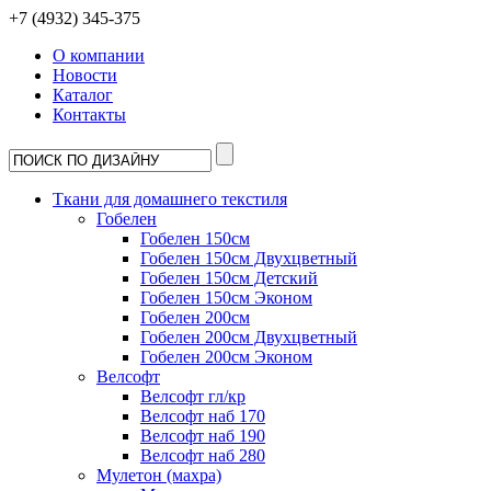
+7 (4932) 345-375
О компании
Новости
Каталог
Контакты
Ткани для домашнего текстиля
Гобелен
Гобелен 150см
Гобелен 150см Двухцветный
Гобелен 150см Детский
Гобелен 150см Эконом
Гобелен 200см
Гобелен 200см Двухцветный
Гобелен 200см Эконом
Велсофт
Велсофт гл/кр
Велсофт наб 170
Велсофт наб 190
Велсофт наб 280
Мулетон (махра)