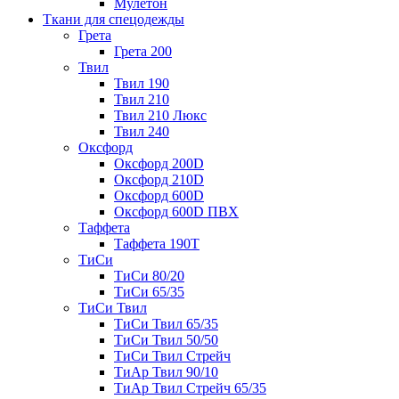
Мулетон
Ткани для спецодежды
Грета
Грета 200
Твил
Твил 190
Твил 210
Твил 210 Люкс
Твил 240
Оксфорд
Оксфорд 200D
Оксфорд 210D
Оксфорд 600D
Оксфорд 600D ПВХ
Таффета
Таффета 190T
ТиСи
ТиСи 80/20
ТиСи 65/35
ТиСи Твил
ТиСи Твил 65/35
ТиСи Твил 50/50
ТиСи Твил Стрейч
ТиАр Твил 90/10
ТиАр Твил Стрейч 65/35