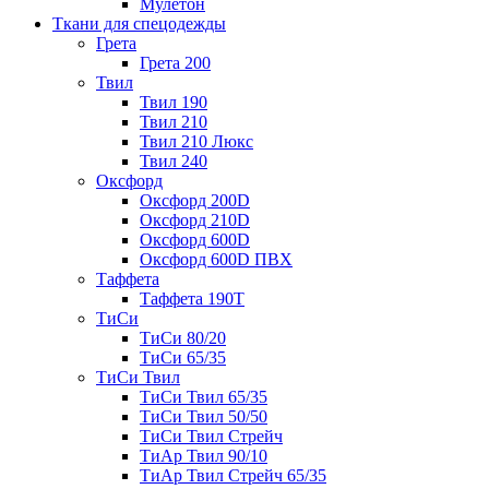
Мулетон
Ткани для спецодежды
Грета
Грета 200
Твил
Твил 190
Твил 210
Твил 210 Люкс
Твил 240
Оксфорд
Оксфорд 200D
Оксфорд 210D
Оксфорд 600D
Оксфорд 600D ПВХ
Таффета
Таффета 190T
ТиСи
ТиСи 80/20
ТиСи 65/35
ТиСи Твил
ТиСи Твил 65/35
ТиСи Твил 50/50
ТиСи Твил Стрейч
ТиАр Твил 90/10
ТиАр Твил Стрейч 65/35