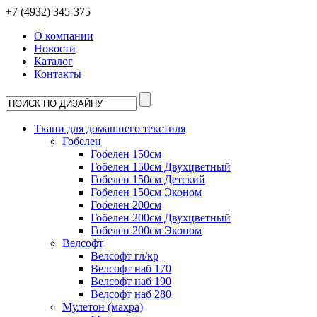
+7 (4932) 345-375
О компании
Новости
Каталог
Контакты
Ткани для домашнего текстиля
Гобелен
Гобелен 150см
Гобелен 150см Двухцветный
Гобелен 150см Детский
Гобелен 150см Эконом
Гобелен 200см
Гобелен 200см Двухцветный
Гобелен 200см Эконом
Велсофт
Велсофт гл/кр
Велсофт наб 170
Велсофт наб 190
Велсофт наб 280
Мулетон (махра)