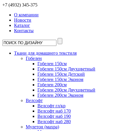
+7 (4932) 345-375
О компании
Новости
Каталог
Контакты
Ткани для домашнего текстиля
Гобелен
Гобелен 150см
Гобелен 150см Двухцветный
Гобелен 150см Детский
Гобелен 150см Эконом
Гобелен 200см
Гобелен 200см Двухцветный
Гобелен 200см Эконом
Велсофт
Велсофт гл/кр
Велсофт наб 170
Велсофт наб 190
Велсофт наб 280
Мулетон (махра)