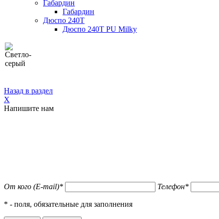
Габардин
Габардин
Дюспо 240Т
Дюспо 240Т PU Milky
Назад в раздел
X
Напишите нам
От кого (E-mail)
*
Телефон
*
*
- поля, обязательные для заполнения