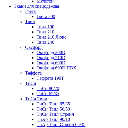
Мулетон
Ткани для спецодежды
Грета
Грета 200
Твил
Твил 190
Твил 210
Твил 210 Люкс
Твил 240
Оксфорд
Оксфорд 200D
Оксфорд 210D
Оксфорд 600D
Оксфорд 600D ПВХ
Таффета
Таффета 190T
ТиСи
ТиСи 80/20
ТиСи 65/35
ТиСи Твил
ТиСи Твил 65/35
ТиСи Твил 50/50
ТиСи Твил Стрейч
ТиАр Твил 90/10
ТиАр Твил Стрейч 65/35