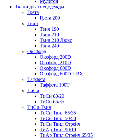
Мулетон
Ткани для спецодежды
Грета
Грета 200
Твил
Твил 190
Твил 210
Твил 210 Люкс
Твил 240
Оксфорд
Оксфорд 200D
Оксфорд 210D
Оксфорд 600D
Оксфорд 600D ПВХ
Таффета
Таффета 190T
ТиСи
ТиСи 80/20
ТиСи 65/35
ТиСи Твил
ТиСи Твил 65/35
ТиСи Твил 50/50
ТиСи Твил Стрейч
ТиАр Твил 90/10
ТиАр Твил Стрейч 65/35