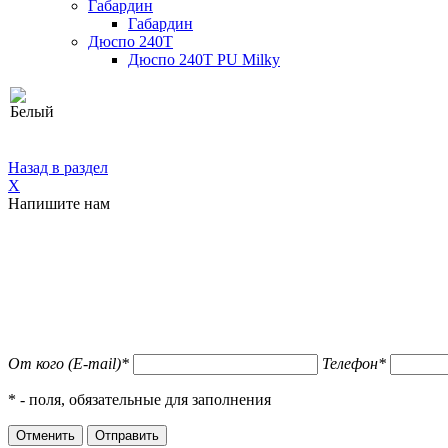
Габардин
Габардин
Дюспо 240Т
Дюспо 240Т PU Milky
Назад в раздел
X
Напишите нам
От кого (E-mail)
*
Телефон
*
*
- поля, обязательные для заполнения