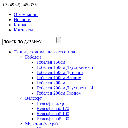
+7 (4932) 345-375
О компании
Новости
Каталог
Контакты
Ткани для домашнего текстиля
Гобелен
Гобелен 150см
Гобелен 150см Двухцветный
Гобелен 150см Детский
Гобелен 150см Эконом
Гобелен 200см
Гобелен 200см Двухцветный
Гобелен 200см Эконом
Велсофт
Велсофт гл/кр
Велсофт наб 170
Велсофт наб 190
Велсофт наб 280
Мулетон (махра)