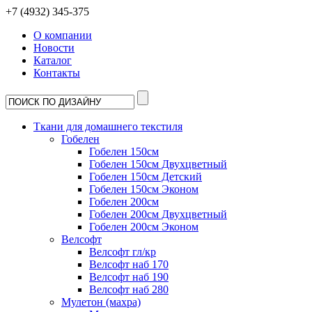
+7 (4932) 345-375
О компании
Новости
Каталог
Контакты
Ткани для домашнего текстиля
Гобелен
Гобелен 150см
Гобелен 150см Двухцветный
Гобелен 150см Детский
Гобелен 150см Эконом
Гобелен 200см
Гобелен 200см Двухцветный
Гобелен 200см Эконом
Велсофт
Велсофт гл/кр
Велсофт наб 170
Велсофт наб 190
Велсофт наб 280
Мулетон (махра)