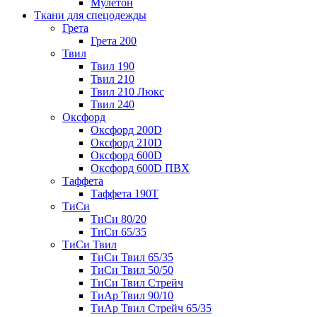
Мулетон
Ткани для спецодежды
Грета
Грета 200
Твил
Твил 190
Твил 210
Твил 210 Люкс
Твил 240
Оксфорд
Оксфорд 200D
Оксфорд 210D
Оксфорд 600D
Оксфорд 600D ПВХ
Таффета
Таффета 190T
ТиСи
ТиСи 80/20
ТиСи 65/35
ТиСи Твил
ТиСи Твил 65/35
ТиСи Твил 50/50
ТиСи Твил Стрейч
ТиАр Твил 90/10
ТиАр Твил Стрейч 65/35