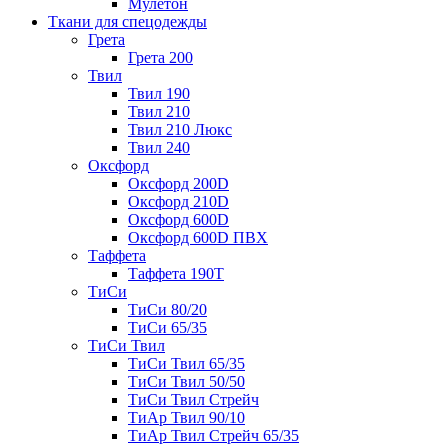
Мулетон
Ткани для спецодежды
Грета
Грета 200
Твил
Твил 190
Твил 210
Твил 210 Люкс
Твил 240
Оксфорд
Оксфорд 200D
Оксфорд 210D
Оксфорд 600D
Оксфорд 600D ПВХ
Таффета
Таффета 190T
ТиСи
ТиСи 80/20
ТиСи 65/35
ТиСи Твил
ТиСи Твил 65/35
ТиСи Твил 50/50
ТиСи Твил Стрейч
ТиАр Твил 90/10
ТиАр Твил Стрейч 65/35