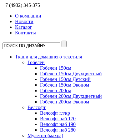
+7 (4932) 345-375
О компании
Новости
Каталог
Контакты
Ткани для домашнего текстиля
Гобелен
Гобелен 150см
Гобелен 150см Двухцветный
Гобелен 150см Детский
Гобелен 150см Эконом
Гобелен 200см
Гобелен 200см Двухцветный
Гобелен 200см Эконом
Велсофт
Велсофт гл/кр
Велсофт наб 170
Велсофт наб 190
Велсофт наб 280
Мулетон (махра)